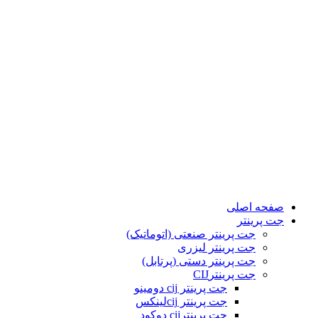
صفحه اصلی
جت پرینتر
جت پرینتر صنعتی (اتوماتیک)
جت پرینتر لیزری
جت پرینتر دستی (پرتابل)
جت پرینترCIJ
جت پرینتر cij دومینو
جت پرینتر cijلینکس
جت پرینترcij دوکود