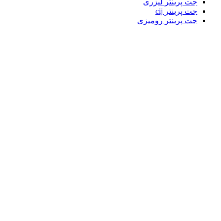
جت پرینتر لیزری
جت پرینتر cij
جت پرینتر رومیزی