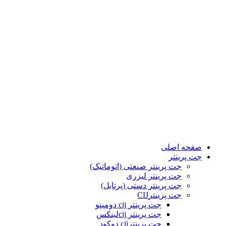
صفحه اصلی
جت پرینتر
جت پرینتر صنعتی (اتوماتیک)
جت پرینتر لیزری
جت پرینتر دستی (پرتابل)
جت پرینترCIJ
جت پرینتر cij دومینو
جت پرینتر cijلینکس
جت پرینترcij دوکود