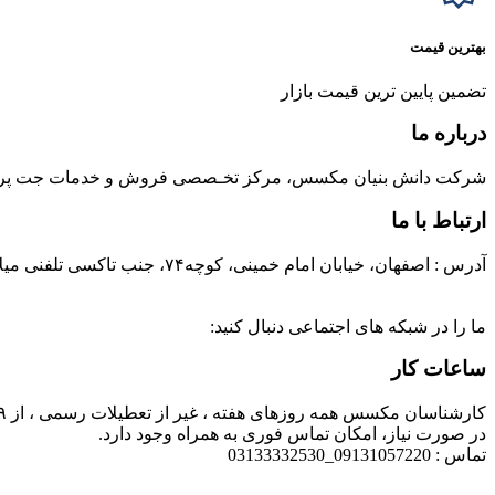
بهترین قیمت
تضمین پایین ترین قیمت بازار
درباره ما
شرکت دانش بنیان مکسس، مرکز تخـصصی فروش و خدمات جت پرینتر، و
ارتباط با ما
آدرس : اصفهان، خیابان امام خمینی، کوچه۷۴، جنب تاکسی تلفنی میلاد، پلاک ۴
ما را در شبکه های اجتماعی دنبال کنید:
ساعات کار
کارشناسان مکسس همه روزهای هفته ، غیر از تعطیلات رسمی ، از ۹ صبح الی ۱۷ ، پاسخگوی شما هستند.
در صورت نیاز، امکان تماس فوری به همراه وجود دارد.
تماس : 09131057220_03133332530