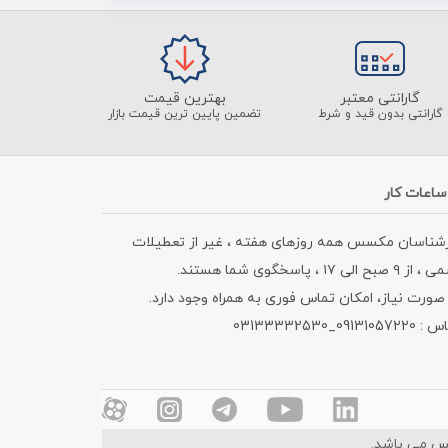
گارانتی معتبر
بهترین قیمت
گارانتی بدون قید و شرط
تضمین پایین ترین قیمت بازار
ساعات کار
رشناسان مکسس همه روزهای هفته ، غیر از تعطیلات
۹ صبح الی ۱۷ ، پاسخگوی شما هستند.
صورت نیاز، امکان تماس فوری به همراه وجود دارد.
09131057_03133332530
س می باشد.