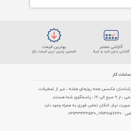
گارانتی معتبر
بهترین قیمت
گارانتی بدون قید و شرط
تضمین پایین ترین قیمت بازار
ساعات کار
رشناسان مکسس همه روزهای هفته ، غیر از تعطیلات
۹ صبح الی ۱۷ ، پاسخگوی شما هستند.
صورت نیاز، امکان تماس فوری به همراه وجود دارد.
09131057_03133332530