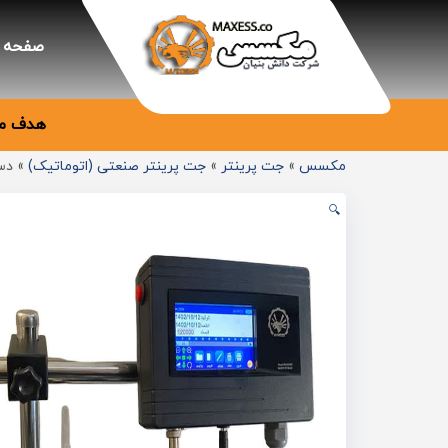
صفحه 
هدف ما
مکسس
»
جت پرینتر
»
جت پرینتر صنعتی (اتوماتیک)
»
دست
🔍