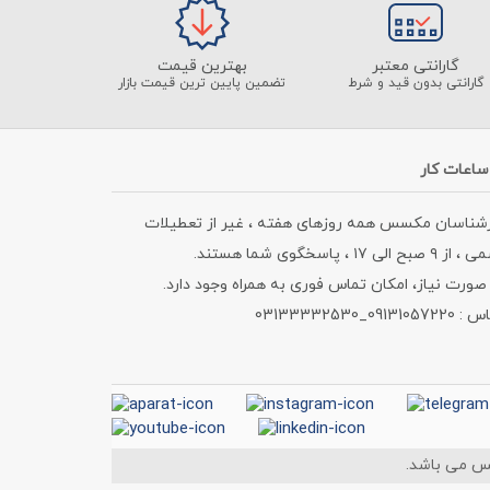
گارانتی معتبر
بهترین قیمت
گارانتی بدون قید و شرط
تضمین پایین ترین قیمت بازار
ساعات کار
رشناسان مکسس همه روزهای هفته ، غیر از تعطیلات
۹ صبح الی ۱۷ ، پاسخگوی شما هستند.
صورت نیاز، امکان تماس فوری به همراه وجود دارد.
09131057_03133332530
س می باشد.