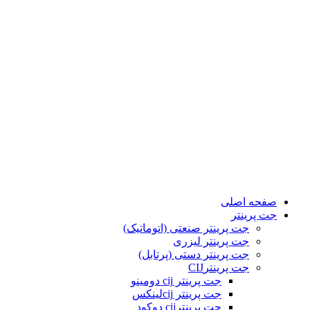
صفحه اصلی
جت پرینتر
جت پرینتر صنعتی (اتوماتیک)
جت پرینتر لیزری
جت پرینتر دستی (پرتابل)
جت پرینترCIJ
جت پرینتر cij دومینو
جت پرینتر cijلینکس
جت پرینترcij دوکود