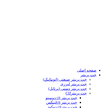
صفحه اصلی
جت پرینتر
جت پرینتر صنعتی (اتوماتیک)
جت پرینتر لیزری
جت پرینتر دستی (پرتابل)
جت پرینترCIJ
جت پرینتر cij دومینو
جت پرینتر cijلینکس
جت پرینترcij دوکود